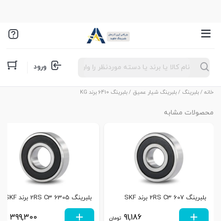
Products
ورود
search
خانه
/
بلبرینگ
/
بلبرینگ شیار عمیق
/ بلبرینگ 6410 برند KG
محصولات مشابه
بلبرینگ 607 2RS C3 برند SKF
بلبرینگ 6305 2RS C3 برند SKF
399,300
91,186
تومان
توم