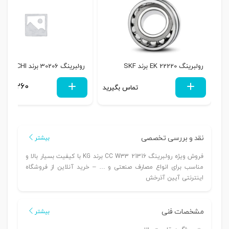
رولبرینگ 22220 EK برند SKF
رولبرینگ 30206 برند NACHI
370,260
تماس بگیرید
نقد و بررسی تخصصی
بیشتر
فروش ویژه رولبرینگ 21316 CC W33 برند KG با کیفیت بسیار بالا و
مناسب برای انواع مصارف صنعتی و … – خرید آنلاین از فروشگاه
اینترنتی آیین آذرخش
مشخصات فنی
بیشتر