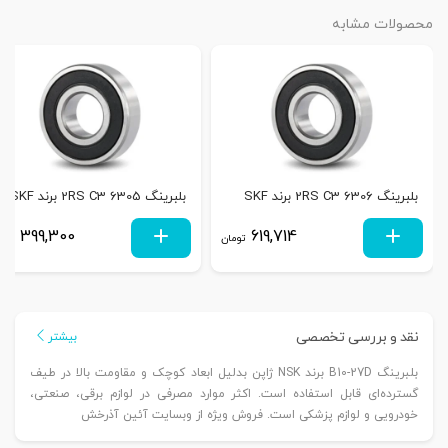
محصولات مشابه
بلبرینگ 6306 2RS C3 برند SKF
بلبرینگ 6305 2RS C3 برند SKF
399,300
619,714
تومان
توم
نقد و بررسی تخصصی
بیشتر
بلبرینگ B10-27D برند NSK ژاپن بدلیل ابعاد کوچک و مقاومت بالا در طیف
گسترده‌ای قابل استفاده است. اکثر موارد مصرفی در لوازم برقی، صنعتی،
خودرویی و لوازم پزشکی است. فروش ویژه از وبسایت آئین آذرخش