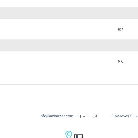
150
28
09
آدرس ایمیل :
info@ayinazar.com