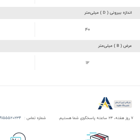
اندازه بیرونی ( D ) میلی‌متر
40
عرض ( B ) میلی‌متر
12
۷ روز هفته، ۲۴ ساعته پاسخگوی شما هستیم.
شماره تماس :
155520234 | 09155520244