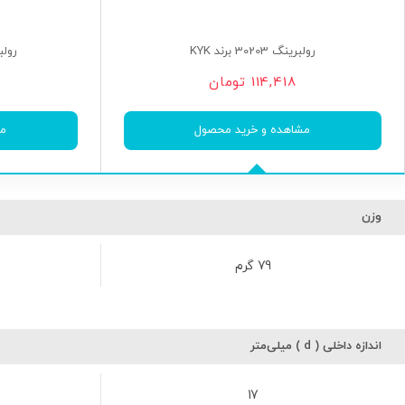
رولبرینگ 30203 برند KYK
رولبرینگ 7
114,418
تومان
مشاهده و خرید محصول
مش
وزن
79 گرم
اندازه داخلی ( d ) میلی‌متر
17