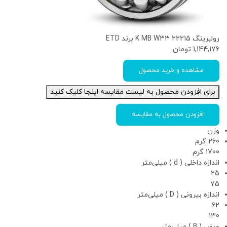
رولبرینگ 22215 K MB W33 برند ETD
1,144,176
تومان
مشاهده و خرید محصول
برای افزودن محصول به لیست مقایسه اینجا کلیک کنید
افزودن محصول به مقایسه
وزن
260 گرم
1700 گرم
اندازه داخلی ( d ) میلی‌متر
25
75
اندازه بیرونی ( D ) میلی‌متر
62
130
عرض ( B ) میلی‌متر