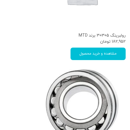
رولبرینگ 30305 برند MTD
182,952
تومان
مشاهده و خرید محصول