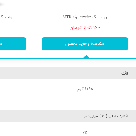
رولبرینگ 33213 برند MTD
رولبرینگ 22216 K MB W33 برند
696,960
تومان
مشاهده و خرید محصول
مش
وزن
1890 گرم
اندازه داخلی ( d ) میلی‌متر
65