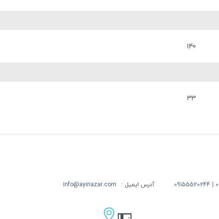
140
33
09
آدرس ایمیل :
info@ayinazar.com