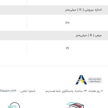
اندازه بیرونی ( D ) میلی‌متر
120
عرض ( B ) میلی‌متر
41
۷ روز هفته، ۲۴ ساعته پاسخگوی شما هستیم.
شماره تماس :
155520234 | 09155520244