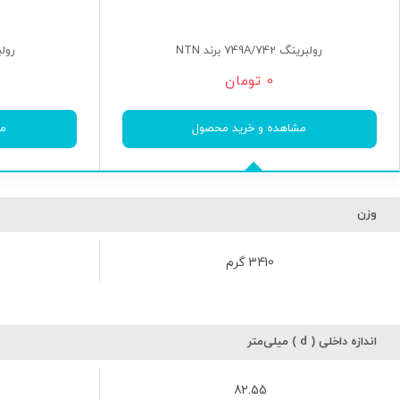
رولبرینگ 749A/742 برند NTN
رولبرینگ 
0
تومان
مشاهده و خرید محصول
مش
وزن
3410 گرم
اندازه داخلی ( d ) میلی‌متر
82.55