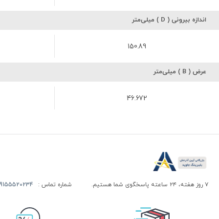
اندازه بیرونی ( D ) میلی‌متر
150.89
عرض ( B ) میلی‌متر
46.672
۷ روز هفته، ۲۴ ساعته پاسخگوی شما هستیم.
شماره تماس :
155520234 | 09155520244