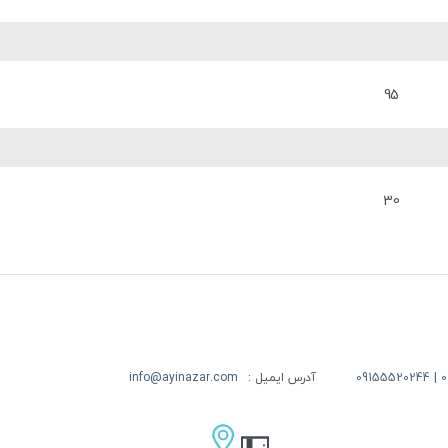
95
30
09
آدرس ایمیل :
info@ayinazar.com