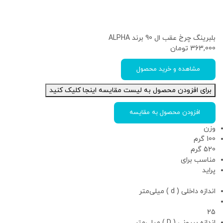
بلبرینگ چرخ عقب ال 90 برند ALPHA
363,000
تومان
مشاهده و خرید محصول
برای افزودن محصول به لیست مقایسه اینجا کلیک کنید
افزودن محصول به مقایسه
وزن
100 گرم
520 گرم
مناسب برای
پراید
اندازه داخلی ( d ) میلی‌متر
25
اندازه بیرونی ( D ) میلی‌متر