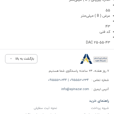
55
عرض ( B ) میلی‌متر
43
کد فنی
DAC 25-55-43
بازگشت به بالا
۷ روز هفته، ۲۴ ساعته پاسخگوی شما هستیم.
شماره تماس :
09155520234 | 09155520244
آدرس ایمیل :
info@ayinazar.com
راهنمای خرید
شیوه پرداخت
نحوه ثبت سفارش