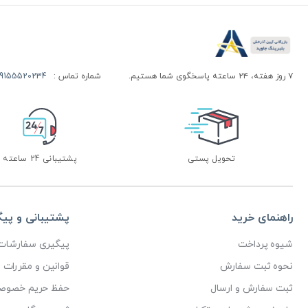
۷ روز هفته، ۲۴ ساعته پاسخگوی شما هستیم.
شماره تماس :
155520234 | 09155520244
تحویل پستی
پشتیبانی 24 ساعته
راهنمای خرید
پشتیبانی و پی
شیوه پرداخت
پیگیری سفارشات
نحوه ثبت سفارش
قوانین و مقررات
ثبت سفارش و ارسال
حفظ حریم خصوص