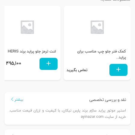
کمک فنر جلو چپ مناسب برای
لنت ترمز جلو پراید برند HERIS
پراید...
495,100
توم
تماس بگیرید
نقد و بررسی تخصصی
بیشتر
استپر موتور پراید ساژم برند پارس نیکان، با کیفیت و ارزان قیمت مناسب.
خرید از سایت ayinazar.com