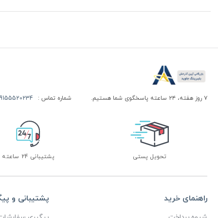
۷ روز هفته، ۲۴ ساعته پاسخگوی شما هستیم.
شماره تماس :
155520234 | 09155520244
تحویل پستی
پشتیبانی 24 ساعته
راهنمای خرید
پشتیبانی و پی
شیوه پرداخت
پیگیری سفارشات