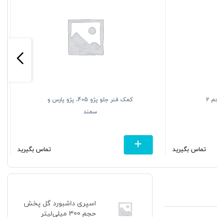
کمک فنر جلو پژو 405، پژو پارس و
سمند
ساچمه بشکه
تماس بگیرید
اسپری داشبورد گل پخش
حجم 300 میلی‌لیتر