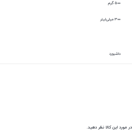
500 گرم
300 میلی‌لیتر
 تمیز کننده و براق کننده معطر خودرو. اسپری های داشبورد گل پخش در پنج عطر متفاوت و خوش
 نمونه های مشابه خارجی عملکرد بهتری دارند و همچنین از قیمت مناسبی برخ
داشبورد
ر مورد این کالا نظر دهید.