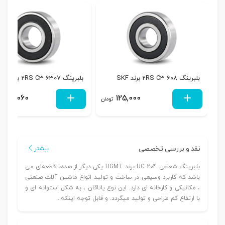
بلبرینگ 608 2RS C3 برند SKF
بلبرینگ 6307 2RS C3 برند SKF
588,060
125,000
تومان
نقد و بررسی تخصصی
بیشتر
بلبرینگ شعاعی UC 204 برند HGMT یکی دیگر از صدها قطعه‌ای می
باشد که کاربرد وسیعی در ساخت و تولید انواع ماشین آلات صنعتی
، مکانیکی و کارخانه ای دارد. این نوع یاتاقان ، به شکل استوانه ای و
با ارتفاع کم طراحی و تولید میگردد. و قابل توجه اینکه...