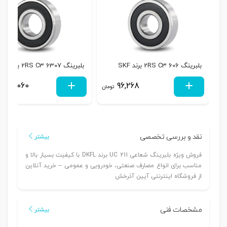
بلبرینگ 606 2RS C3 برند SKF
بلبرینگ 6307 2RS C3 برند SKF
588,060
96,268
تومان
نقد و بررسی تخصصی
بیشتر
فروش ویژه بلبرینگ شعاعی UC 211 برند DKFL با کیفیت بسیار بالا و
مناسب برای انواع مصارف صنعتی، خودرویی و عمومی – خرید آنلاین
از فروشگاه اینترنتی آیین آذرخش
مشخصات فنی
بیشتر