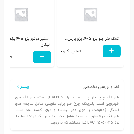
کمک فنر جلو پژو 405، پژو پارس...
استپر موتور پژو 405 برند پارس
نیکان
تماس بگیرید
تماس بگ
نقد و بررسی تخصصی
بیشتر
بلبرینگ چرخ جلو پراید جدید برند ALPHA از دسته بلبرینگ های
خودرویی است. بلبرینگ چرخ جلو پراید تقویتی شامل ساچمه های
فشنگی (مقاومت و طول عمر بیشتر) و دارای کاسه نمد است.
بلبرینگ چرخ جلوپراید جدید شامل یک عدد بلبرینگ دوتکه خط دار
DAC 35650035 ZZ نیز میباشد که بر روی...