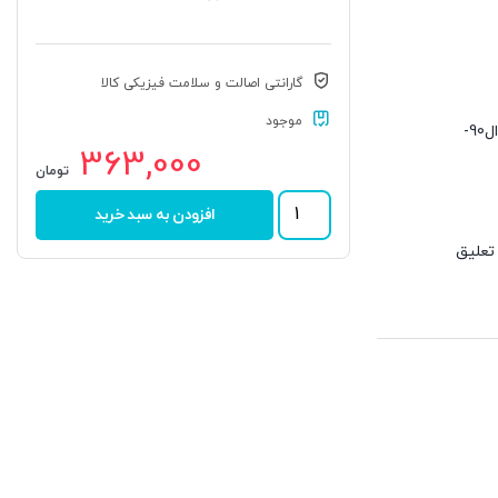
گارانتی اصالت و سلامت فیزیکی کالا
موجود
است. کاربرد اصلی آن درساندرو – تندر90-ال90-
363,000
تومان
بلبرینگ
افزودن به سبد خرید
چرخ
عقب
تعلیق
ال
(جلوبندی) از طریق بلبرینگ انجام میشود،بلبرینگ ها در خودرو عمل کاهش اصطکاک و نگه داشتن دو سطح درگیر را انجام میدهند،دمای بلبرینگ در حال کار تا 100
90
برند
ته مرکزی
ALPHA
عدد
ته دچار خرابی و صدا