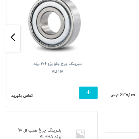
بلبرینگ چرخ جلو پژو 206 برند
ALPHA
630,100
تومان
تماس بگیرید
بلبرینگ چرخ عقب ال 90
برند ALPHA