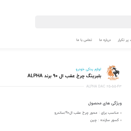
پر تکرار
درباره ما
تماس با ما
لوازم یدکی خودرو
بلبرینگ چرخ عقب ال 90 برند ALPHA
ALPHA DAC 25-55-43
مناسب برای :
محور چرخ عقب ال90/ساندرو
کسور سازنده :
چین