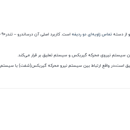
و از دسته
تماس زاویه‌ای دو ردیفه
یان سیستم نیروی محرکه گیربکس و سیستم تعلیق بر قرار می‌کند.
یق است،در واقع ارتباط بین سیستم نیرو محرکه گیربکس(شفت) با سیستم 
صول را تحمل میکند، قطعه ای با این مشخصات باید ویژگی خاص آلیاژی و هس
هر خودرو به تعداد چرخ، بلبرینگ دارد،بلبرینگ ها معمولا دارای عمر حدود 10 تا 15 سال دارند، اما گاها بدلیل ضربات شدید، نفوذ آب به هس
عیوبی بلبرینگ میتواند صدمات جبران ناپذیری برای شما داشته باشد.