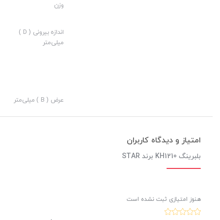
وزن
کیفیت ساخت:
اندازه بیرونی ( D )
ارزش خرید به نسبت قیمت:
میلی‌متر
نوآوری:
فروش ویژه بلبرینگ KH1210 برند STAR
با کیفیت بسیار بالا و مناسب 
عرض ( B ) میلی‌متر
آذرخش
امتیاز و دیدگاه کاربران
بلبرینگ KH1210 برند STAR
هنوز امتیازی ثبت نشده است