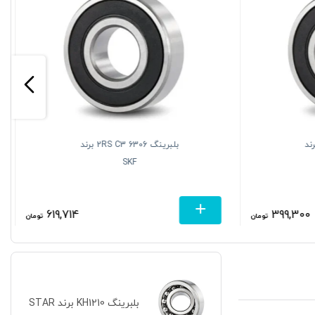
630 2RS C3 برند
بلبرینگ 6306 2RS C3 برند
SKF
619,714
399,300
تومان
تومان
بلبرینگ KH1210 برند STAR