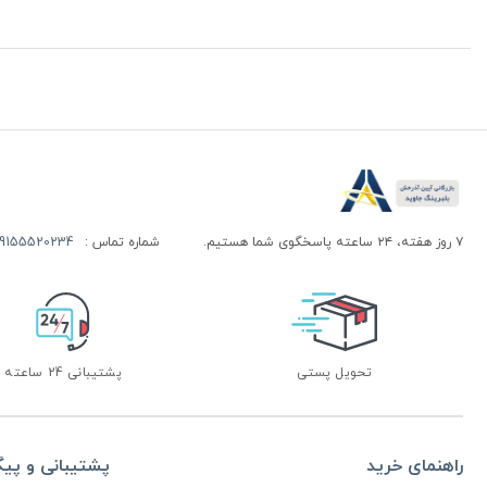
۷ روز هفته، ۲۴ ساعته پاسخگوی شما هستیم.
شماره تماس :
155520234 | 09155520244
تحویل پستی
پشتیبانی 24 ساعته
راهنمای خرید
پشتیبانی و پی