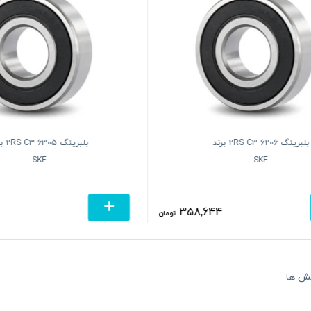
بلبرینگ 6206 2RS C3 برند
بلبرینگ 5
SKF
SKF
358,644
تومان
ش ها