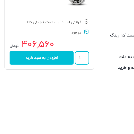
گارانتی اصالت و سلامت فیزیکی کالا
موجود
 است که رینگ
406,560
تومان
بلبرینگ
 به علت
افزودن به سبد خرید
KH1210
برند
 و خرید
STAR
وند. انواع
عدد
شوند؛ اما
 بلافاصله