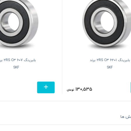
بلبرینگ 6201 2RS C3 برند
بلبرینگ 607 
SKF
SKF
130,535
تومان
ش ها