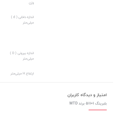
وزن
ارزش خرید به نسبت قیمت:
نوآوری:
اندازه داخلی ( d )
میلی‌متر
اندازه بیرونی ( D )
میلی‌متر
ارتفاع H میلی‌متر
امتیاز و دیدگاه کاربران
بلبرینگ 51101 برند MTD