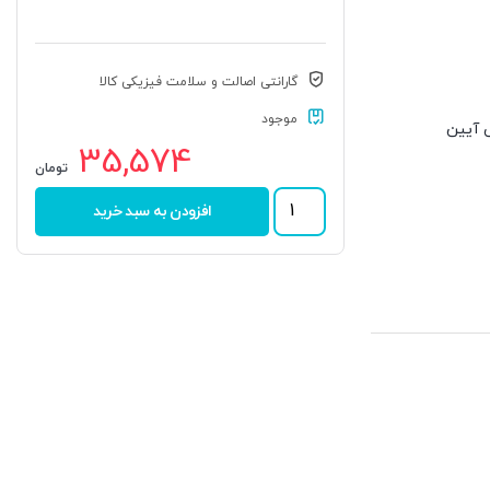
گارانتی اصالت و سلامت فیزیکی کالا
موجود
نتی آیین
35,574
تومان
بلبرینگ
افزودن به سبد خرید
51101
برند
MTD
عدد