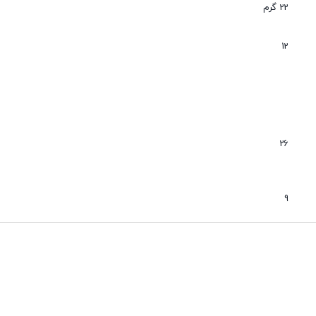
عدم نفوذ گرد و غبار
22 گرم
بی صدا
12
26
9