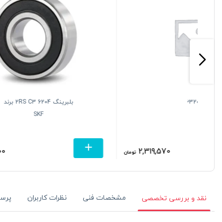
بلبرینگ 6202 2RS C3 برند
SKF
148,394
تومان
تومان
مشخصات فنی
نظرات کاربران
پرس
نقد و بررسی تخصصی