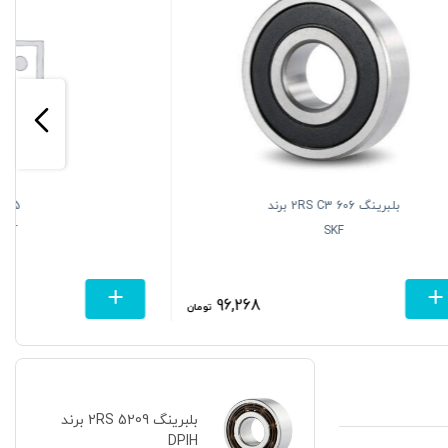
بلبرینگ 6308 2RS C3 برند
SKF
907,500
259,327
تومان
تومان
بلبرینگ 5209 2RS برند
DPIH