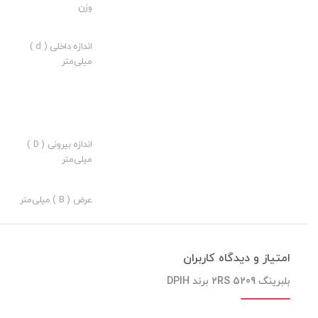
وزن
ارزش خرید به نسبت قیمت:
نوآوری:
اندازه داخلی ( d )
میلی‌متر
اندازه بیرونی ( D )
میلی‌متر
عرض ( B ) میلی‌متر
امتیاز و دیدگاه کاربران
بلبرینگ 5209 2RS برند DPIH