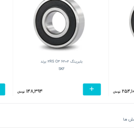
بلبرینگ 606 2RS C3 برند
6015
SKF
آلفا
96,268
تومان
ش ها