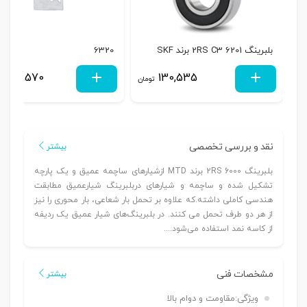
بلبرینگ 6201 2RS C3 برند SKF
6320
2,319,570
130,535
تومان
نقد و بررسی تخصصی
بیشتر
بلبرینگ 6000 2RS برند MTD ازشیارهای ساچمه عمیق و یک پارچه
تشکیل شده و ساچمه و شیارهای دربلبرینگ شیارعمیق مطابقت
هندسی کاملی داشته.که علاوه بر تحمل بار شعاعی، بار محوری را نیز
از هر دو طرف تحمل می کنند. در بلبرینگ‌های شیار عمیق یک ردیفه
از کاسه نمد استفاده می‌شود....
مشخصات فنی
بیشتر
ویژگی:
مقاومت و دوام بالا