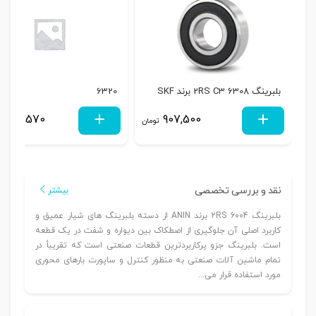
بلبرینگ 6308 2RS C3 برند SKF
6320
2,319,570
907,500
تومان
نقد و بررسی تخصصی
بیشتر
بلبرینگ 6004 2RS برند ANIN از دسته بلبرینگ های شیار عمیق و
کاربرد اصلی آن جلوگیری از اصطکاک بین دیواره و شفت در یک قطعه
است. بلبرینگ جزو پرکاربردترین قطعات صنعتی است که تقریبأ در
تمام ماشین آلات صنعتی به منظور کنترل و ساپورت بارهای محوری
مورد استفاده قرار می...