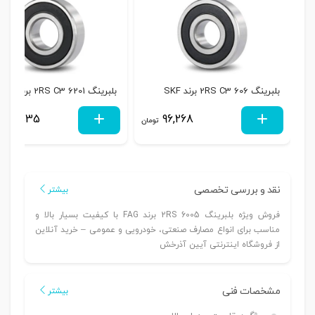
بلبرینگ 606 2RS C3 برند SKF
بلبرینگ 6201 2RS C3 برند SKF
130,535
96,268
تومان
نقد و بررسی تخصصی
بیشتر
فروش ویژه بلبرینگ 6005 2RS برند FAG با کیفیت بسیار بالا و
مناسب برای انواع مصارف صنعتی، خودرویی و عمومی – خرید آنلاین
از فروشگاه اینترنتی آیین آذرخش
مشخصات فنی
بیشتر