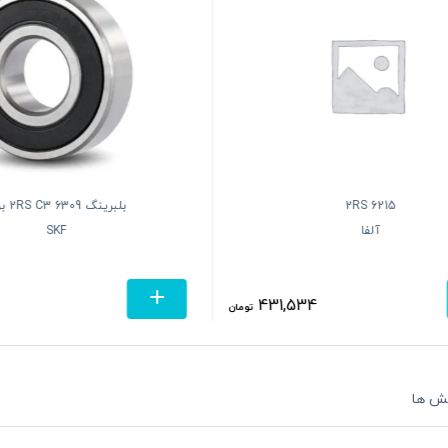
6215 2RS
بلبرینگ 09
آلفا
SKF
431,534
تومان
ش ها