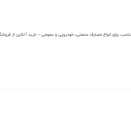
رند NACHI با کیفیت بسیار بالا و مناسب برای انواع مصارف صنعتی، خودرویی و عمومی – خرید آنلاین از فر
نقاط قوت
نقاط ضعف
مقاوم در دمای بالا
ندارد