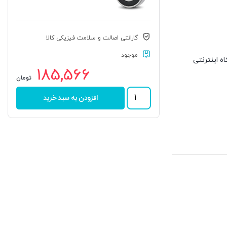
گارانتی اصالت و سلامت فیزیکی کالا
موجود
وشگاه اینترنتی
185,566
تومان
بلبرینگ
افزودن به سبد خرید
6006
2RS
C3
برند
NACHI
عدد