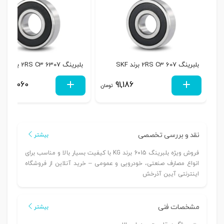
بلبرینگ 607 2RS C3 برند SKF
بلبرینگ 6307 2RS C3 برند SKF
588,060
91,186
تومان
نقد و بررسی تخصصی
بیشتر
فروش ویژه بلبرینگ 6015 برند KG با کیفیت بسیار بالا و مناسب برای
انواع مصارف صنعتی، خودرویی و عمومی – خرید آنلاین از فروشگاه
اینترنتی آیین آذرخش
مشخصات فنی
بیشتر