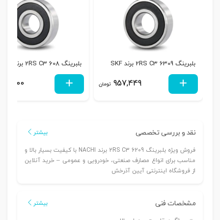
بلبرینگ 6309 2RS C3 برند SKF
بلبرینگ 608 2RS C3 برند SKF
125,000
957,449
تومان
نقد و بررسی تخصصی
بیشتر
فروش ویژه بلبرینگ 6209 2RS C3 برند NACHI با کیفیت بسیار بالا و
مناسب برای انواع مصارف صنعتی، خودرویی و عمومی – خرید آنلاین
از فروشگاه اینترنتی آیین آذرخش
مشخصات فنی
بیشتر