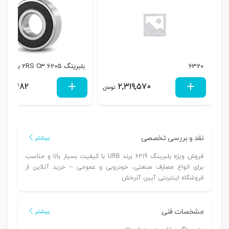
6320
بلبرینگ 6205 2RS C3 برند SKF
295,482
2,319,570
تومان
نقد و بررسی تخصصی
بیشتر
فروش ویژه بلبرینگ 6219 برند URB با کیفیت بسیار بالا و مناسب
برای انواع مصارف صنعتی، خودرویی و عمومی – خرید آنلاین از
فروشگاه اینترنتی آیین آذرخش
مشخصات فنی
بیشتر