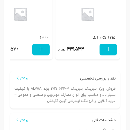
6215 2RS آلفا
6320
2,319,570
431,534
تومان
نقد و بررسی تخصصی
بیشتر
فروش ویژه بلبرینگ بلبرینگ 62203 2RS برند ALPHA با کیفیت
بسیار بالا و مناسب برای انواع مصارف خودرویی و صنعتی و عمومی –
خرید آنلاین از فروشگاه اینترنتی آیین آذرخش
مشخصات فنی
بیشتر