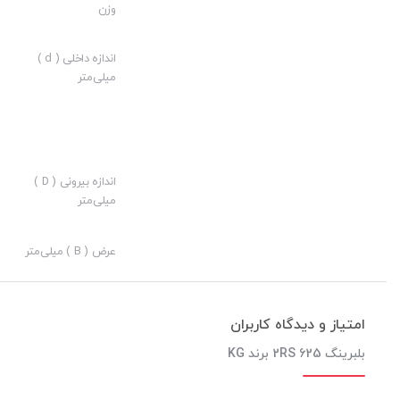
وزن
ارزش خرید به نسبت قیمت:
نوآوری:
اندازه داخلی ( d )
میلی‌متر
اندازه بیرونی ( D )
میلی‌متر
عرض ( B ) میلی‌متر
امتیاز و دیدگاه کاربران
بلبرینگ 625 2RS برند KG