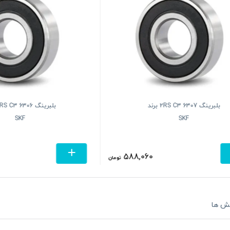
بلبرینگ 6307 2RS C3 برند
بلبرینگ 06
SKF
SKF
588,060
تومان
ش ها