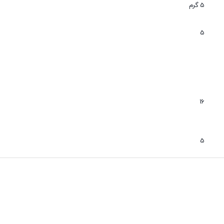
عدم نفوذ گرد و غبار
5 گرم
بی صدا
5
16
5