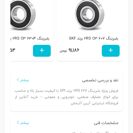
بلبرینگ 607 2RS C3 برند SKF
بلبرینگ 6304 2RS C3 برند SKF
311,454
91,186
تومان
نقد و بررسی تخصصی
بیشتر
فروش ویژه بلبرینگ 627 2RS برند DPI با کیفیت بسیار بالا و مناسب
برای انواع مصارف صنعتی، خودرویی و عمومی – خرید آنلاین از
فروشگاه اینترنتی آیین آذرخش
مشخصات فنی
بیشتر