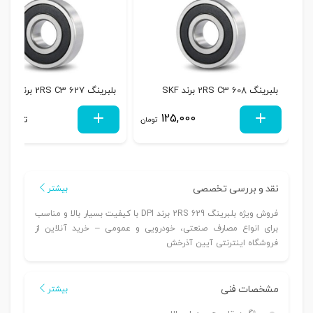
بلبرینگ 608 2RS C3 برند SKF
بلبرینگ 627 2RS C3 برند SKF
125,000
تماس بگ
تومان
نقد و بررسی تخصصی
بیشتر
فروش ویژه بلبرینگ 629 2RS برند DPI با کیفیت بسیار بالا و مناسب
برای انواع مصارف صنعتی، خودرویی و عمومی – خرید آنلاین از
فروشگاه اینترنتی آیین آذرخش
مشخصات فنی
بیشتر