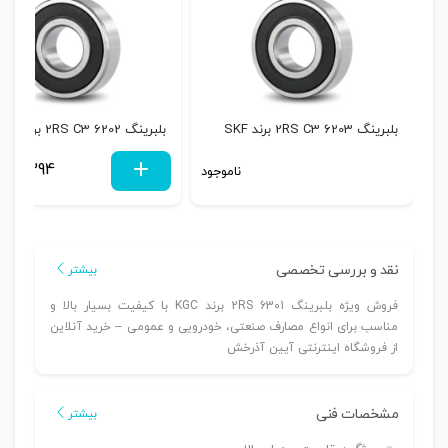
بلبرینگ 6203 2RS C3 برند SKF
بلبرینگ 6202 2RS C3 برند SKF
148,394
ناموجود
نقد و بررسی تخصصی
بیشتر
فروش ویژه بلبرینگ 6301 2RS برند KGC با کیفیت بسیار بالا و
مناسب برای انواع مصارف صنعتی، خودرویی و عمومی – خرید آنلاین
از فروشگاه اینترنتی آیین آذرخش
مشخصات فنی
بیشتر