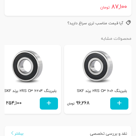
87,100
تومان
آیا قیمت مناسب تری سراغ دارید؟
محصولات مشابه
بلبرینگ 606 2RS C3 برند SKF
بلبرینگ 6204 2RS C3 برند SKF
254,100
96,268
تومان
توم
نقد و بررسی تخصصی
بیشتر