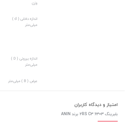
وزن
بلبرینگ های شیار عمیق با دو نوع با کاسه نمد و بدون کاسه نمد و بس
اندازه داخلی ( d )
میلی‌متر
جهت دریافت اطلاعات بیشتر با پشتیبانی فروش
شرکت آیین آذرخ
کیفیت ساخت:
اندازه بیرونی ( D )
میلی‌متر
ارزش خرید به نسبت قیمت:
نوآوری:
عرض ( B ) میلی‌متر
فروش ویژه بلبرینگ 6303 2RS C3 ب
آیین آذرخش
امتیاز و دیدگاه کاربران
بلبرینگ 6303 2RS C3 برند ANIN