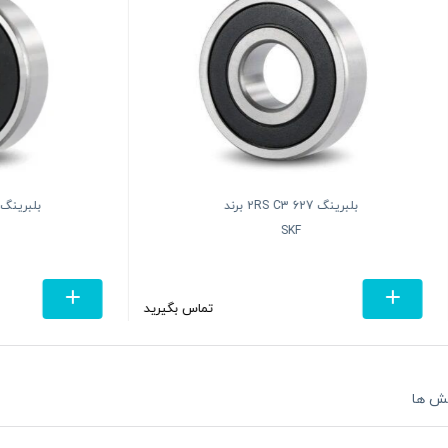
بلبرینگ 627 2RS C3 برند
بلبرینگ 06
SKF
SKF
4
تماس بگیرید
ش ها