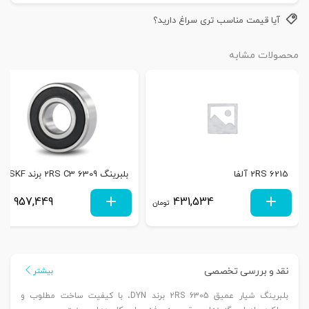
آیا قیمت مناسب تری سراغ دارید؟
محصولات مشابه
6215 2RS آلفا
بلبرینگ 6309 2RS C3 برند SKF
957,449
431,534
تومان
توم
نقد و بررسی تخصصی
بیشتر
بلبرینگ شیار عمیق 6305 2RS برند DYN، با کیفیت ساخت مطلوب و