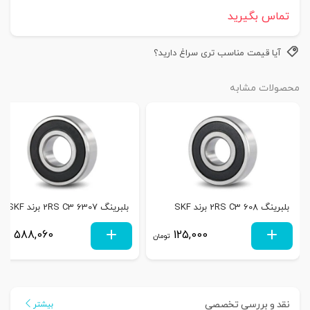
تماس بگیرید
آیا قیمت مناسب تری سراغ دارید؟
محصولات مشابه
بلبرینگ 608 2RS C3 برند SKF
بلبرینگ 6307 2RS C3 برند SKF
588,060
125,000
تومان
توم
نقد و بررسی تخصصی
بیشتر