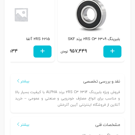
بلبرینگ 6309 2RS C3 برند SKF
6215 2RS آلفا
431,534
957,449
تومان
نقد و بررسی تخصصی
بیشتر
فروش ویژه بلبرینگ 6314 2RS C3 برند ALPHA با کیفیت بسیار بالا
و مناسب برای انواع مصارف خودرویی و صنعتی و عمومی – خرید
آنلاین از فروشگاه اینترنتی آیین آذرخش
مشخصات فنی
بیشتر