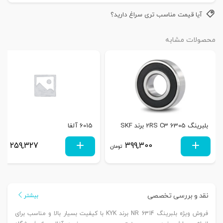
آیا قیمت مناسب تری سراغ دارید؟
محصولات مشابه
بلبرینگ 6305 2RS C3 برند SKF
6015 آلفا
259,327
399,300
تومان
توم
نقد و بررسی تخصصی
بیشتر
فروش ویژه بلبرینگ 6314 NR برند KYK با کیفیت بسیار بالا و مناسب برای