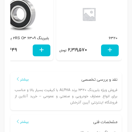
6320
بلبرینگ 6309 2RS C3 برند SKF
957,449
2,319,570
تومان
نقد و بررسی تخصصی
بیشتر
فروش ویژه بلبرینگ 6320 برند ALPHA با کیفیت بسیار بالا و مناسب
برای انواع مصارف خودرویی و صنعتی و عمومی – خرید آنلاین از
فروشگاه اینترنتی آیین آذرخش
مشخصات فنی
بیشتر