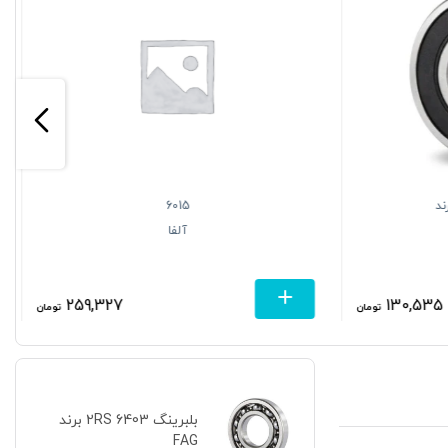
6 2RS C3 برند
6015
آلفا
259,327
130,535
تومان
تومان
بلبرینگ 6403 2RS برند
FAG