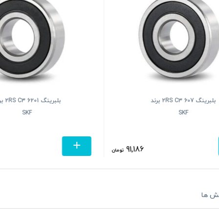
بلبرینگ 607 2RS C3 برند
بلبرینگ 201
SKF
SKF
91,186
تومان
ش ها