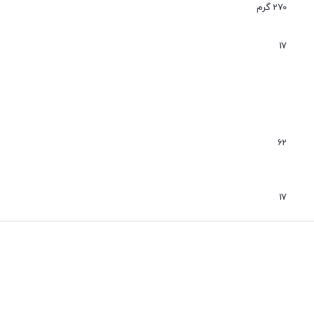
عدم نفوذ گرد و غبار
270 گرم
بی صدا
17
62
17