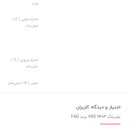
وزن
ارزش خرید به نسبت قیمت:
نوآوری:
اندازه داخلی ( d )
میلی‌متر
اندازه بیرونی ( D )
میلی‌متر
عرض ( B ) میلی‌متر
امتیاز و دیدگاه کاربران
بلبرینگ 6403 2RS برند FAG