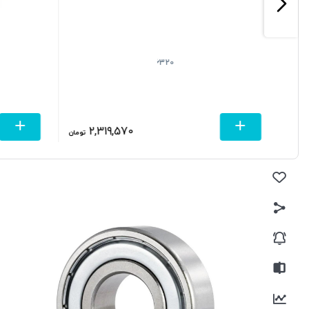
6320
2,319,570
تومان
تومان