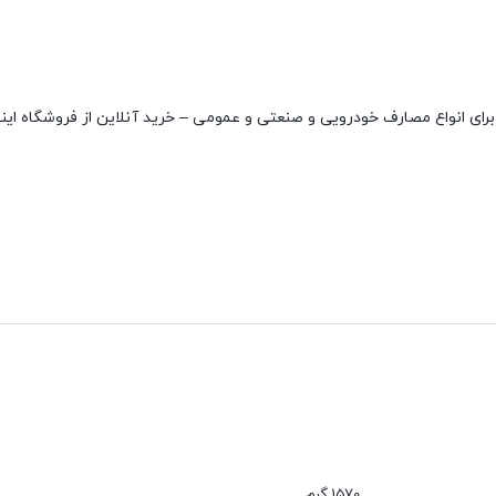
نقاط قوت
دارای دو واشر
عدم نفوذ گرد و غبار
1570 گرم