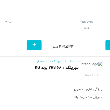
6320
6215 2RS
آلفا
0
431,534
تومان
بلبرینگ
بلبرینگ شیار عمیق
/
بلبرینگ 6810 2RS برند KG
KG 6810 2RS
ویژگی ها:
سرعت بالا