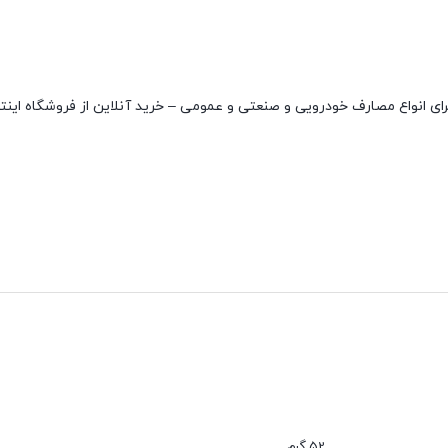
نقاط قوت
دارای دو واشر
عدم نفوذ گرد و غبار
52 گرم