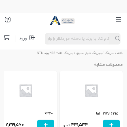
Products
ورود
search
خانه
/
بلبرینگ
/
بلبرینگ شیار عمیق
/ بلبرینگ 6810 2RS برند NTN
محصولات مشابه
6215 2RS آلفا
6320
2,319,570
431,534
تومان
توم