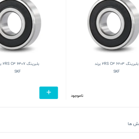
بلبرینگ 6203 2RS C3 برند
بلبرینگ 7
SKF
SKF
ناموجود
ش ها