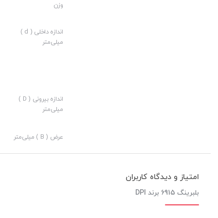
وزن
ارزش خرید به نسبت قیمت:
نوآوری:
اندازه داخلی ( d )
میلی‌متر
اندازه بیرونی ( D )
میلی‌متر
عرض ( B ) میلی‌متر
امتیاز و دیدگاه کاربران
بلبرینگ 6915 برند DPI