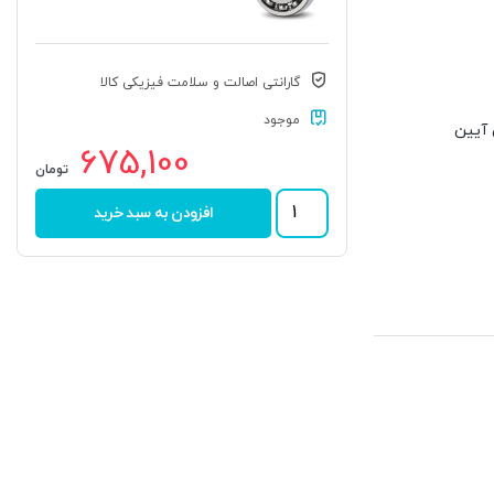
گارانتی اصالت و سلامت فیزیکی کالا
موجود
تی آیین
675,100
تومان
بلبرینگ
افزودن به سبد خرید
6915
برند
DPI
عدد