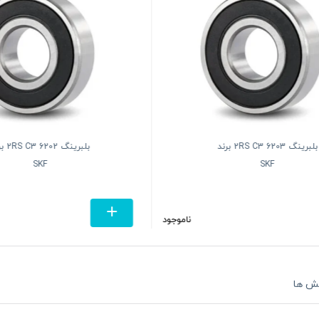
بلبرینگ 6203 2RS C3 برند
بلبرینگ 02
SKF
SKF
ناموجود
ش ها