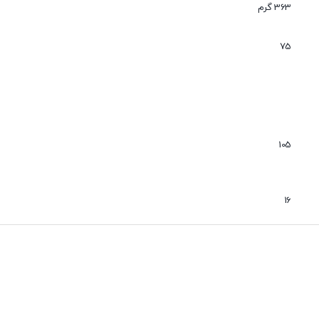
عدم نفوذ گرد و غبار
363 گرم
بی صدا
75
105
16