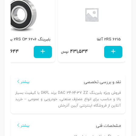
6215 2RS آلفا
بلبرینگ 6206 2RS C3 برند SKF
358,644
431,534
تومان
نقد و بررسی تخصصی
بیشتر
فروش ویژه بلبرینگ DAC 34-64-37 ZZ برند DKFL با کیفیت بسیار
بالا و مناسب برای انواع مصارف صنعتی، خودرویی و عمومی – خرید
آنلاین از فروشگاه اینترنتی آیین آذرخش
مشخصات فنی
بیشتر