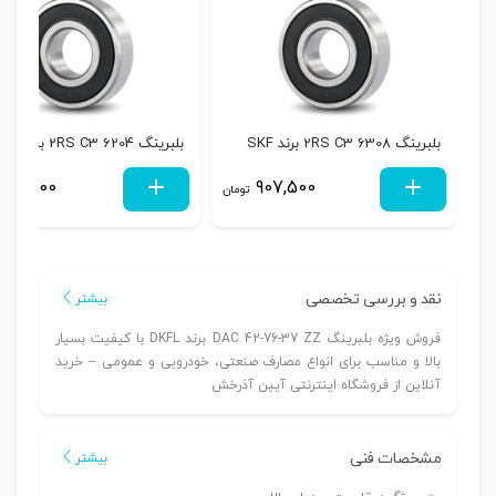
بلبرینگ 6308 2RS C3 برند SKF
بلبرینگ 6204 2RS C3 برند SKF
254,100
907,500
تومان
نقد و بررسی تخصصی
بیشتر
فروش ویژه بلبرینگ DAC 42-76-37 ZZ برند DKFL با کیفیت بسیار
بالا و مناسب برای انواع مصارف صنعتی، خودرویی و عمومی – خرید
آنلاین از فروشگاه اینترنتی آیین آذرخش
مشخصات فنی
بیشتر