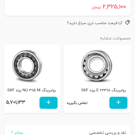
2,325,100
تومان
آیا قیمت مناسب تری سراغ دارید؟
محصولات مشابه
رولبرینگ 22318 E برند SKF
رولبرینگ NU 315 M برند SKF
5,701,133
تماس بگیرید
توم
نقد و بررسی تخصصی
بیشتر