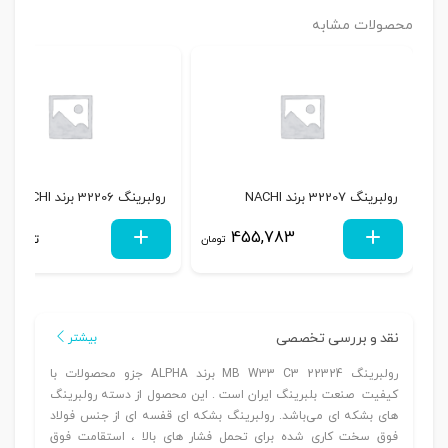
محصولات مشابه
رولبرینگ 32207 برند NACHI
رولبرینگ 32206 برند NACHI
455,783
تماس بگ
تومان
نقد و بررسی تخصصی
بیشتر
رولبرینگ 22324 MB W33 C3 برند ALPHA جزو محصولات با
کیفیت صنعت بلبرینگ ایران است . این محصول از دسته رولبرینگ
های بشکه ای می‌باشد. رولبرینگ بشکه ای قفسه ای از جنس فولاد
فوق سخت کاری شده برای تحمل فشار های بالا ، استقامت فوق