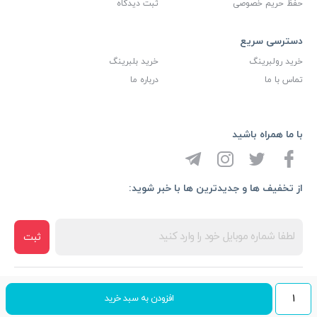
حفظ حریم خصوصی
ثبت دیدگاه
دسترسی سریع
خرید رولبرینگ
خرید بلبرینگ
تماس با ما
درباره ما
با ما همراه باشید
از تخفیف ها و جدیدترین ها با خبر شوید:
ثبت
کلیه حقوق مادی و معنوی این سایت متعلق به شرکت بازرگانی آیین آذرخش
رولبرینگ
افزودن به سبد خرید
می باشد، طراحی و توسعه توسط
هی وب
30216