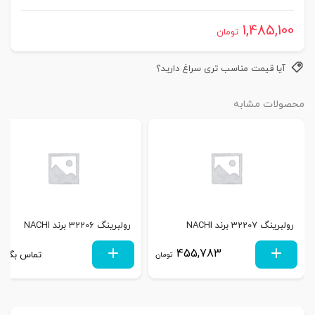
1,485,100
تومان
آیا قیمت مناسب تری سراغ دارید؟
محصولات مشابه
رولبرینگ 32207 برند NACHI
رولبرینگ 32206 برند NACHI
455,783
تماس بگیری
تومان