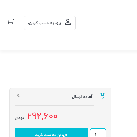
ورود به حساب کاربری
آماده ارسال
292,600
تومان
رولبرینگ
افزودن به سبد خرید
32006