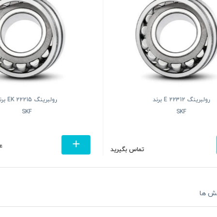
رولبرینگ 22312 E برند
رولبرینگ 22215 
SKF
SKF
4
تماس بگیرید
ش ها