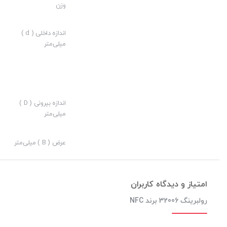
وزن
09155520234 – 09155520244 – 051-91002234
اندازه داخلی ( d )
میلی‌متر
کیفیت ساخت:
ارزش خرید به نسبت قیمت:
نوآوری:
اندازه بیرونی ( D )
میلی‌متر
فروش ویژه رولبرینگ 32006 برند NFC
با کیفیت بسیار بالا و مناسب ب
عرض ( B ) میلی‌متر
آذرخش
امتیاز و دیدگاه کاربران
رولبرینگ 32006 برند NFC