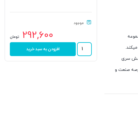
موجود
292,600
موعه
تومان
رولبرینگ
میکند.
افزودن به سبد خرید
32006
برند
 بخش سری
NFC
رصه صنعت و
عدد
 به پر