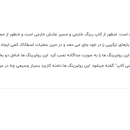
 است. منظور از کاپ رینگ خارجی و مسیر غلتش خارجی است و منظور از مج
ارهای ترکیبی را در خود جای می دهد و در حین عملیات اصطکاک کمی ایجاد 
این رولبرینگ ها را به صورت جداگانه نصب کرد. این رولبرینگ ها شامل دو
 کاپ” گفته میشود. این رولبرینگ ها دامنه کاربرد بسیار وسیعی چه در ع
 های عقب و جلو نیز استفاده میشوند. و در صنعت نقش مهمی ایفا میکنند و
زند که سری مخروطی شکل و بدنه بلبرینگ به هم جذب میشوند.
ی آیین آذرخش
در ارتباط باشید.