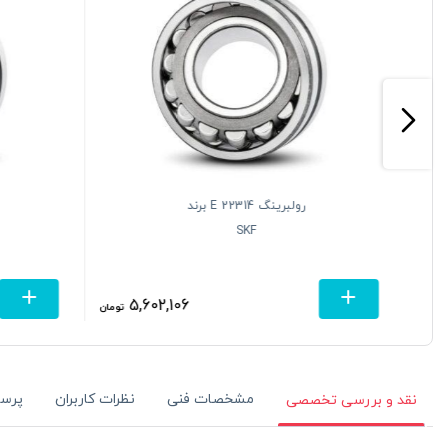
رولبرینگ 22314 E برند
SKF
5,602,106
یرید
تومان
مشخصات فنی
نظرات کاربران
پرس
نقد و بررسی تخصصی