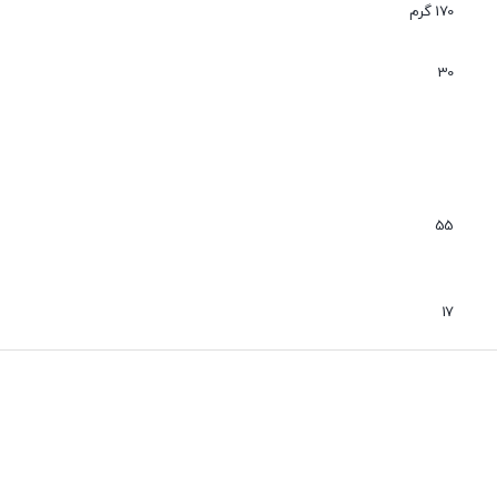
170 گرم
30
55
رای انواع مصارف صنعتی، خودرویی و عمومی – خرید آنلاین از فروشگاه اینتر
17