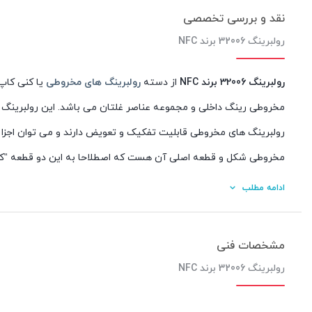
نقد و بررسی تخصصی
رولبرینگ 32006 برند NFC
رولبرینگ 32006 برند NFC
از دسته
رولبرینگ های مخروطی
یا کنی کاپ
مخروطی رینگ داخلی و مجموعه عناصر غلتان می باشد. این رولبرینگ ب
رولبرینگ های مخروطی قابلیت تفکیک و تعویض دارند و می توان اجزا 
مخروطی شکل و قطعه اصلی آن هست که اصطلاحا به این دو قطعه “کنی
چه در عرصه خودرو سازی دارند.
ادامه مطلب
در بیشتر موارد
رولبرینگ های مخروطی
در صنعت خودرو سازی برای چرخ
مصرف ترین رولبرینگ های جهان معروفند.
مشخصات فنی
گاهی رولبرینگ های مخروطی را به شکل آهنربایی یا مغناطیسی میسا
رولبرینگ 32006 برند NFC
جهت استعلام موجودی و قیمت با همکاران واحد فروش
شرکت بازرگان