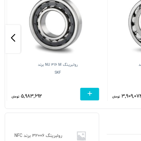
EK برند
رولبرینگ NU 316 M برند
SKF
5,983,692
3,909,07
تومان
تومان
رولبرینگ 32006 برند NFC