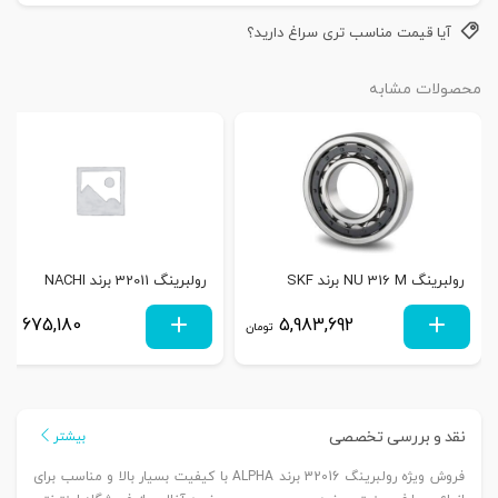
آیا قیمت مناسب تری سراغ دارید؟
محصولات مشابه
رولبرینگ NU 316 M برند SKF
رولبرینگ 32011 برند NACHI
675,180
5,983,692
تومان
توم
نقد و بررسی تخصصی
بیشتر
فروش ویژه رولبرینگ 32016 برند ALPHA با کیفیت بسیار بالا و مناسب برای